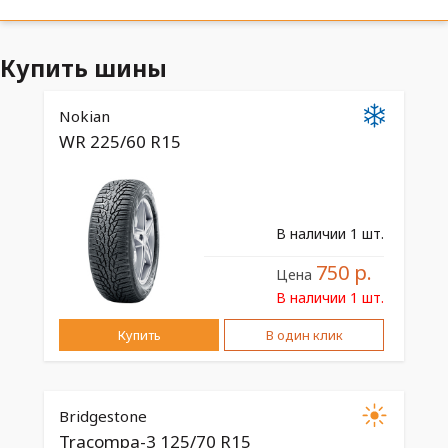
Amtel
Sava
Doublestar
ROADSTONE
Купить шины
Kumho
LAUFENN
Nexen
Windforce
Nokian
WR 225/60 R15
Maxxis
TRIANGLE
HiFly
Sailun
Westlake.
Goodyear
Greentrac
Nordman
В наличии 1 шт.
Nokian
FORMULA
750 р.
Цена
SUNFULL
Michelin
В наличии 1 шт.
Ikon
Tunga
Купить
В один клик
Tracmax
Forward
Firemax
LingLong
Fortune
Delinte
Bridgestone
Tracompa-3 125/70 R15
Arivo
Armstrong