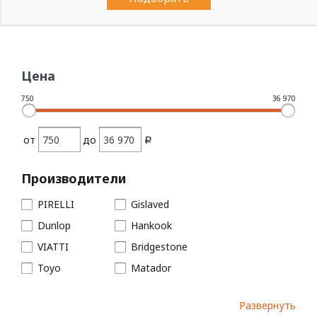
Цена
750
36 970
от
до
Производители
PIRELLI
Gislaved
Dunlop
Hankook
VIATTI
Bridgestone
Toyo
Matador
Cordiant
НШЗ
Развернуть
Continental
Taganca